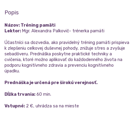
Popis
Názov: Tréning pamäti
Lektor:
Mgr. Alexandra Palkovič- trénerka pamäti
Účastníci sa dozvedia, ako pravidelný tréning pamäti prispieva
k zlepšeniu celkovej duševnej pohody, znižuje stres a zvyšuje
sebadôveru. Prednáška poskytne praktické techniky a
cvičenia, ktoré možno aplikovať do každodenného života na
podporu kognitívneho zdravia a prevenciu kognitívneho
úpadku.
Prednáška je určená pre širokú verejnosť.
Dĺžka trvania:
60 min.
Vstupné:
2 €, uhrádza sa na mieste