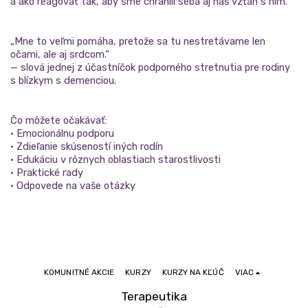
a ako reagovať tak, aby sme chránili seba aj náš vzťah s ním.
„Mne to veľmi pomáha, pretože sa tu nestretávame len
očami, ale aj srdcom.“
— slová jednej z účastníčok podporného stretnutia pre rodiny
s blízkym s demenciou.
Čo môžete očakávať:
• Emocionálnu podporu
• Zdieľanie skúseností iných rodín
• Edukáciu v rôznych oblastiach starostlivosti
• Praktické rady
• Odpovede na vaše otázky
KOMUNITNÉ AKCIE
KURZY
KURZY NA KĽÚČ
VIAC
Terapeutika