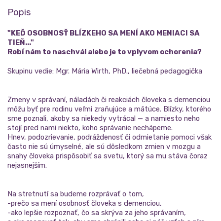
Popis
"KEĎ OSOBNOSŤ BLÍZKEHO SA MENÍ AKO MENIACI SA
TIEŇ..."
Robí nám to naschvál alebo je to vplyvom ochorenia?
Skupinu vedie: Mgr. Mária Wirth, PhD., liečebná pedagogička
Zmeny v správaní, náladách či reakciách človeka s demenciou
môžu byť pre rodinu veľmi zraňujúce a mätúce. Blízky, ktorého
sme poznali, akoby sa niekedy vytrácal — a namiesto neho
stojí pred nami niekto, koho správanie nechápeme.
Hnev, podozrievanie, podráždenosť či odmietanie pomoci však
často nie sú úmyselné, ale sú dôsledkom zmien v mozgu a
snahy človeka prispôsobiť sa svetu, ktorý sa mu stáva čoraz
nejasnejším.
Na stretnutí sa budeme rozprávať o tom,
-prečo sa mení osobnosť človeka s demenciou,
-ako lepšie rozpoznať, čo sa skrýva za jeho správaním,