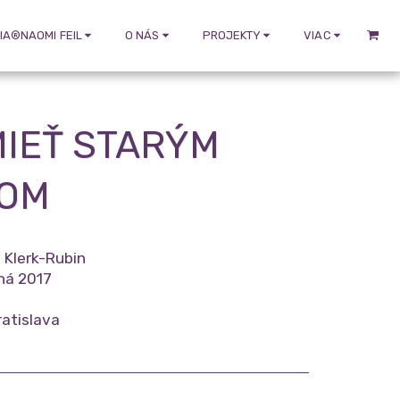
IA®NAOMI FEIL
O NÁS
PROJEKTY
VIAC
MIEŤ STARÝM
ĎOM
e Klerk-Rubin
aná 2017
ratislava