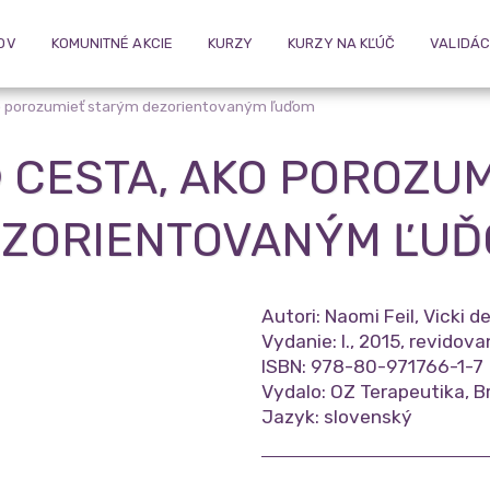
OV
KOMUNITNÉ AKCIE
KURZY
KURZY NA KĽÚČ
VALIDÁC
o porozumieť starým dezorientovaným ľuďom
 CESTA, AKO POROZU
ZORIENTOVANÝM ĽU
Autori: Naomi Feil, Vicki d
Vydanie: I., 2015, revidov
ISBN: 978-80-971766-1-7
Vydalo: OZ Terapeutika, B
Jazyk: slovenský