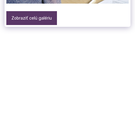
Zobraziť celú galériu